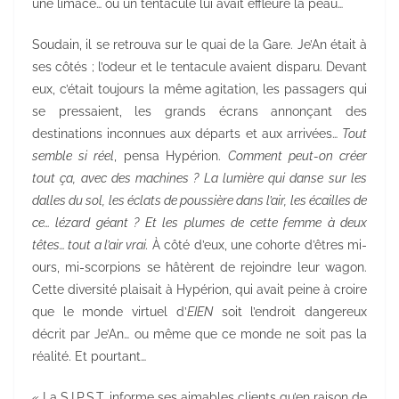
une limace… ou un tentacule lui avait effleuré la peau…
Soudain, il se retrouva sur le quai de la Gare. Je’An était à
ses côtés ; l’odeur et le tentacule avaient disparu. Devant
eux, c’était toujours la même agitation, les passagers qui
se pressaient, les grands écrans annonçant des
destinations inconnues aux départs et aux arrivées…
Tout
semble si réel
, pensa Hypérion.
Comment peut-on créer
tout ça, avec des machines ? La lumière qui danse sur les
dalles du sol, les éclats de poussière dans l’air, les écailles de
ce… lézard géant ? Et les plumes de cette femme à deux
têtes… tout a l’air vrai.
À côté d’eux, une cohorte d’êtres mi-
ours, mi-scorpions se hâtèrent de rejoindre leur wagon.
Cette diversité plaisait à Hypérion, qui avait peine à croire
que le monde virtuel d’
EIEN
soit l’endroit dangereux
décrit par Je’An… ou même que ce monde ne soit pas la
réalité. Et pourtant…
« La S.I.P.S.T. informe ses aimables clients qu’en raison de