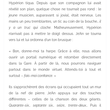
Hypérion tiqua. Depuis que son compagnon lui avait
révélé son plan, quelque chose ne tournait pas rond : le
jeune musicien, auparavant si jovial, était nerveux. Les
mains un peu tremblantes, un tic au coin de la bouche…
il
y a un truc qui cloche
. Malheureusement, Hypérion
n’arrivait pas à mettre le doigt dessus. Je’An se tourna
vers lui et lui ordonna d’un ton brusque :
« Bon, donne-moi ta harpe. Grâce à elle, nous allons
ouvrir un portail numérique et retomber directement
dans la Gare. À partir de là, nous pourrons naviguer
partout dans le monde virtuel. Attends-toi à tout et
surtout –
fais-moi confiance
. »
Ils s’approchèrent des écrans qui occupaient tout un mur
de la nef de pierre. Je’An appuya sur des touches
différentes – celles de la chanson des deux géants.
Quarante-six… septante six… seize… trente-deux…
Puis il