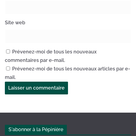
Site web
Prévenez-moi de tous les nouveaux
commentaires par e-mail.
Prévenez-moi de tous les nouveaux articles par e-
mail.
A
l
t
e
S'abonner à la Pépinière
r