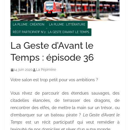
LA PLUME : CRÉATION
LA PLUME : LITTÉRATURE
RÉCIT PARTICIPATIF N°2 : LA GESTE D'AVANT LE TEMPS
La Geste d’Avant le
Temps : épisode 36
14 juin 2020
La Pépinière
Votre salon est trop petit pour vos ambitions ?
Vous rêvez de parcourir des étendues sauvages, des
citadelles élancées, de terrasser des dragons, de
rencontrer des elfes, de mettre la main sur un trésor… ou
d’embarquer sur un bateau pirate ?
La Geste d’Avant le
Temps
est un récit participatif qui veut remédier à
l’exiguïté de nos domiciles et rêver d’un autre monde.