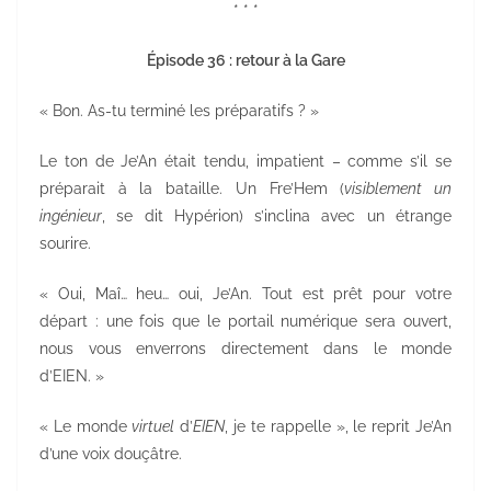
* * *
Épisode 36 :
retour à la Gare
« Bon. As-tu terminé les préparatifs ? »
Le ton de Je’An était tendu, impatient – comme s’il se
préparait à la bataille. Un Fre’Hem (
visiblement un
ingénieur
, se dit Hypérion) s’inclina avec un étrange
sourire.
« Oui, Maî… heu… oui, Je’An. Tout est prêt pour votre
départ : une fois que le portail numérique sera ouvert,
nous vous enverrons directement dans le monde
d’EIEN. »
« Le monde
virtuel
d’
EIEN
, je te rappelle », le reprit Je’An
d’une voix douçâtre.