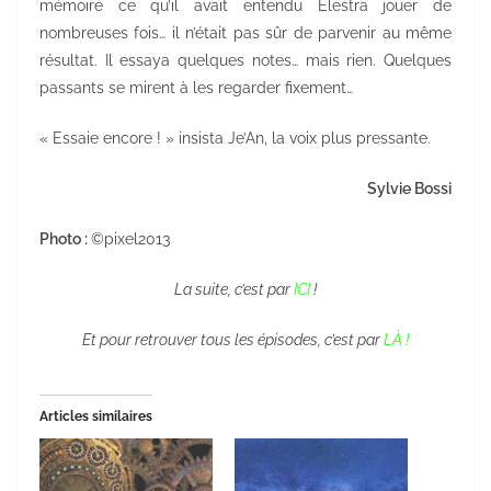
mémoire ce qu’il avait entendu Elestra jouer de
nombreuses fois… il n’était pas sûr de parvenir au même
résultat. Il essaya quelques notes… mais rien. Quelques
passants se mirent à les regarder fixement…
« Essaie encore ! » insista Je’An, la voix plus pressante.
Sylvie Bossi
Photo :
©pixel2013
La suite, c’est par
ICI
!
Et pour retrouver tous les épisodes, c’est par
LÀ !
Articles similaires