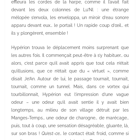
effleura les cordes de la harpe, comme il l’avait fait
devant les deux colonnes de Lu’Nl : une étrange
mélopée s’envola, les enveloppa, un miroir d’eau sonore
apparu devant eux… le portail ! Un rapide coup d’œil… et
ils y plongèrent, ensemble !
Hypérion trouva le déplacement moins surprenant que
les autres fois. Il commençait peut-être à s’y habituer… ou
alors, c’est parce qu’il avait appris que tout cela n’était
qu’illusions, que ce n’était que du « virtuel », comme
disait Je’An. Autour de lui, le passage tournait, tournait,
tournait, comme un tunnel. Mais, dans ce vortex qui
tourbillonnait, Hypérion eut l’impression d’une vague
odeur – une odeur qu’il avait sentie il y avait bien
longtemps, au milieu de son village détruit par les
Manges-Temps… une odeur de charogne… de marécage…
puis, tout à coup, une sensation désagréable, gluante, là,
sur son bras !
Qu’est-ce…
le contact était froid, comme si