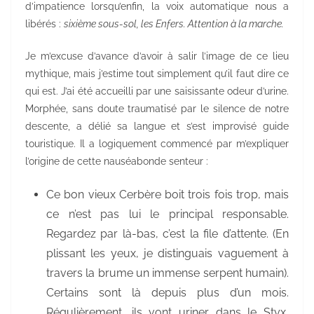
d’impatience lorsqu’enfin, la voix automatique nous a
libérés :
sixième sous-sol, les Enfers. Attention à la marche.
Je m’excuse d’avance d’avoir à salir l’image de ce lieu
mythique, mais j’estime tout simplement qu’il faut dire ce
qui est. J’ai été accueilli par une saisissante odeur d’urine.
Morphée, sans doute traumatisé par le silence de notre
descente, a délié sa langue et s’est improvisé guide
touristique. Il a logiquement commencé par m’expliquer
l’origine de cette nauséabonde senteur :
Ce bon vieux Cerbère boit trois fois trop, mais
ce n’est pas lui le principal responsable.
Regardez par là-bas, c’est la file d’attente. (En
plissant les yeux, je distinguais vaguement à
travers la brume un immense serpent humain).
Certains sont là depuis plus d’un mois.
Régulièrement, ils vont uriner dans le Styx,