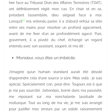
hier face au Tribunal Divin des Affaires Terrestres (TDAT),
ont définitivement réglé mon cas. En chair et en os,
présidant l’assemblée, dieu siégeait face à moi.
[1]
Lorsqu’il
m’a entendu parler, il a d’abord enfoui sa tête
entre ses mains pour résorber un profond agacement,
avant de me fixer d’un air profondément agacé. Puis,
gravement, il a pivoté du chef, échangé un regard
entendu avec son assistant, soupiré, et m’a dit :
Monsieur, vous êtes un imbécile.
J’imagine qu’un humain standard aurait été désolé
d’apprendre cela d’une source si sûre. Mais voilà : je suis
spécial. Spécialement con, peut-être. Toujours est-il que
je n’ai pas sourcillé. J’attendais, borné dans ma passivité,
me reposant sur ma nonchalante lassitude de
mollusque. Tout au long de ma vie, je me suis arrangé
pour justifier mes erreurs par un solide raisonnement