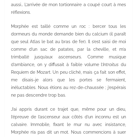
aussi… L’arrivée de mon tortionnaire a coupé court à mes
réflexions.
Morphée est taillé comme un roc : bercer tous les
dormeurs du monde demande bien du calcium (il paraît
que seul Atlas le bat au bras de fer). Il s’est saisi de moi
comme d’un sac de patates, par la cheville, et m’a
trimballé jusqu’aux ascenseurs. Comme musique
d’ambiance, on y diffusait à faible volume l’
Introitus
du
Requiem de Mozart. Un peu cliché, mais ça fait son effet,
me disais-je alors que les portes se fermaient,
inéluctables. Nous étions au rez-de-chaussée ; j’espérais
ne pas descendre trop bas.
J’ai appris durant ce trajet que, même pour un dieu,
l’épreuve de l’ascenseur aux côtés d’un inconnu est un
calvaire. Immobile, fixant le mur nu avec insistance,
Morphée n’a pas dit un mot. Nous commencions à suer