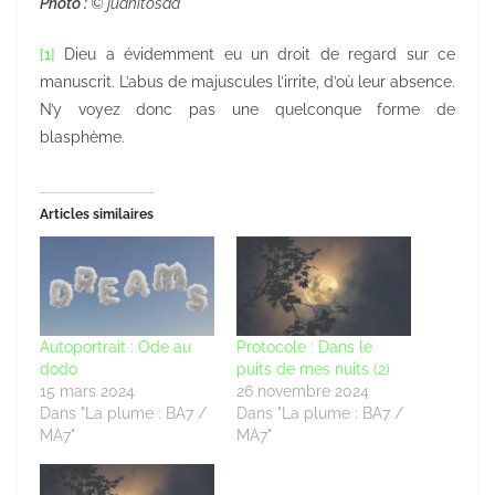
Photo :
© juanitosaa
[1]
Dieu a évidemment eu un droit de regard sur ce
manuscrit. L’abus de majuscules l’irrite, d’où leur absence.
N’y voyez donc pas une quelconque forme de
blasphème.
Articles similaires
Autoportrait : Ode au
Protocole : Dans le
dodo
puits de mes nuits (2)
15 mars 2024
26 novembre 2024
Dans "La plume : BA7 /
Dans "La plume : BA7 /
MA7"
MA7"