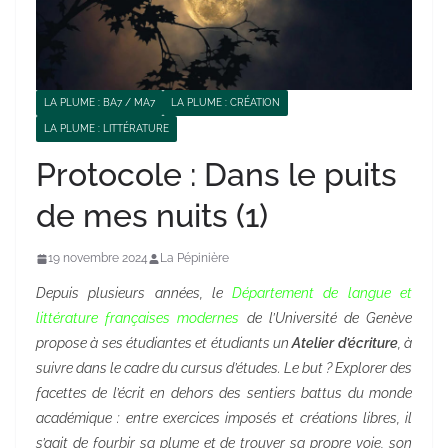
LA PLUME : BA7 / MA7
LA PLUME : CRÉATION
LA PLUME : LITTÉRATURE
Protocole : Dans le puits
de mes nuits (1)
19 novembre 2024
La Pépinière
Depuis plusieurs années, le
Département de langue et
littérature françaises modernes
de l’Université de Genève
propose à ses étudiantes et étudiants un
Atelier d’écriture
, à
suivre dans le cadre du cursus d’études. Le but ? Explorer des
facettes de l’écrit en dehors des sentiers battus du monde
académique : entre exercices imposés et créations libres, il
s’agit de fourbir sa plume et de trouver sa propre voie, son