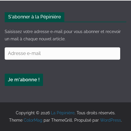
t
e
S'abonner à la Pépinière
r
n
Saisissez votre adresse e-mail pour vous abonner et recevoir
a
un mail à chaque nouvel article.
t
A
i
d
v
r
e
e
:
Je m'abonne !
s
s
e
e
-
Copyright © 2026
La Pépinière
. Tous droits réservés.
m
Theme
ColorMag
par ThemeGrill. Propulsé par
WordPress
.
a