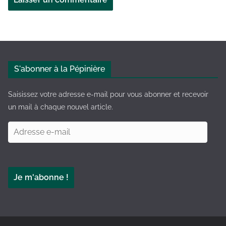
A
l
t
e
S'abonner à la Pépinière
r
n
Saisissez votre adresse e-mail pour vous abonner et recevoir
a
un mail à chaque nouvel article.
t
A
i
d
v
r
e
e
:
Je m'abonne !
s
s
e
e