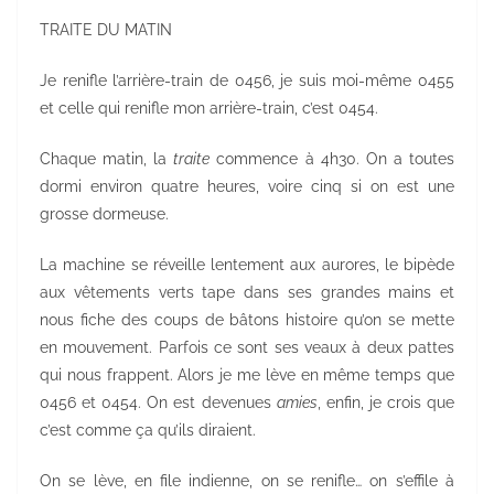
TRAITE DU MATIN
Je renifle l’arrière-train de 0456, je suis moi-même 0455
et celle qui renifle mon arrière-train, c’est 0454.
Chaque matin, la
traite
commence à 4h30. On a toutes
dormi environ quatre heures, voire cinq si on est une
grosse dormeuse.
La machine se réveille lentement aux aurores, le bipède
aux vêtements verts tape dans ses grandes mains et
nous fiche des coups de bâtons histoire qu’on se mette
en mouvement. Parfois ce sont ses veaux à deux pattes
qui nous frappent. Alors je me lève en même temps que
0456 et 0454. On est devenues
amies
, enfin, je crois que
c’est comme ça qu’ils diraient.
On se lève, en file indienne, on se renifle… on s’effile à