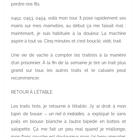
perdre nos fils.
0452, 0453, 0454, voilà mon tour. Il pose rapidement ses
mains sur mes mamelles, au début ça me faisait mal ;
maintenant, je suis habituée à la douleur. La machine
aspire à tout va. Cinq minutes et c’est bouclé, vidé, trait.
Une vie de vache à compter les trait(e)s à la manière
d’un prisonnier. À la fin de la semaine je tire un trait plus
grand sur tous les autres traits et le calvaire peut
recommencer.
RETOUR À L’ÉTABLE
Les traits tirés, je retourne à l’étable. J’y ai droit à mon
lopin de bouse –
un nid à maladies,
a expliqué le sans
poils en blouse blanche à l’autre bipède en bottes et
salopette. Ça me fait un peu mal quand je m’allonge,
mon flanc gauche est douloureux mais j’ai beau meugler,