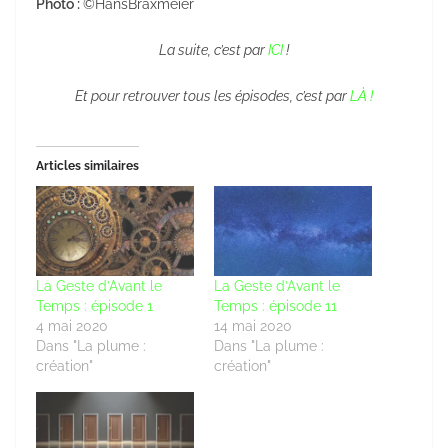
Photo :
©HansBraxmeier
La suite, c’est par
ICI
!
Et pour retrouver tous les épisodes, c’est par
LÀ !
Articles similaires
La Geste d’Avant le
La Geste d’Avant le
Temps : épisode 1
Temps : épisode 11
4 mai 2020
14 mai 2020
Dans "La plume :
Dans "La plume :
création"
création"