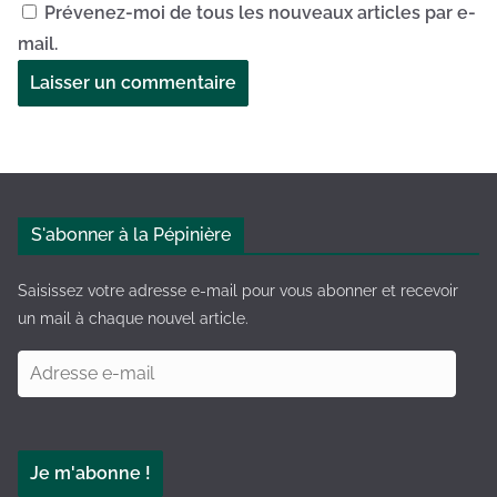
Prévenez-moi de tous les nouveaux articles par e-
mail.
A
l
t
e
S'abonner à la Pépinière
r
n
Saisissez votre adresse e-mail pour vous abonner et recevoir
a
un mail à chaque nouvel article.
t
A
i
d
v
r
e
e
:
Je m'abonne !
s