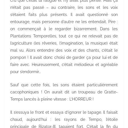
cru que c’était la fatigue et n’y avait plus pensé. Mais ça
n’était pas passé – au contraire, les sons et les voix
s’étaient faits plus présents. Il avait questionné son
entourage, mais personne d’autre ne les entendait. Pire :
on commençait à le regarder bizarrement. Dans les
Plantations Temporelles, tout ce qui ne relevait pas de
l’agriculture (les rêveries, l’imagination, la musique) était
mal vu. Alors entendre des voix
et
des chants, c’était le
pompon ! Il avait donc choisi de garder ça pour lui et de
faire avec. Heureusement, c’était mélodieux et agréable
pour s’endormir…
Sauf que cette fois, les sons étaient particulièrement
cacophoniques ! On aurait dit un troupeau de Gratte-
Temps lancés à pleine vitesse : L’HORREUR !
Il s’essuya le front et essaya d’ignorer le tapage. Il faisait
chaud, aujourd’hui : les rayons de Tempo, l’étoile
principale de Rizator-III, tapaient fort. C’était la fin du