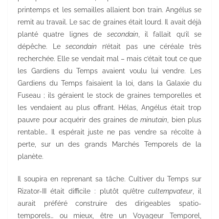
printemps et les semailles allaient bon train. Angélus se
remit au travail. Le sac de graines était lourd. Il avait déjà
planté quatre lignes de
secondain
, il fallait qu’il se
dépêche. Le
secondain
n’était pas une céréale très
recherchée. Elle se vendait mal – mais c’était tout ce que
les Gardiens du Temps avaient voulu lui vendre. Les
Gardiens du Temps faisaient la loi, dans la Galaxie du
Fuseau ; ils géraient le stock de graines temporelles et
les vendaient au plus offrant. Hélas, Angélus était trop
pauvre pour acquérir des graines de
minutain
, bien plus
rentable… Il espérait juste ne pas vendre sa récolte à
perte, sur un des grands Marchés Temporels de la
planète.
Il soupira en reprenant sa tâche. Cultiver du Temps sur
Rizator-III était difficile : plutôt qu’être
cultempvateur
, il
aurait préféré construire des dirigeables spatio-
temporels… ou mieux, être un Voyageur Temporel,