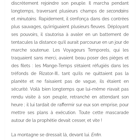
discrètement rejoindre son peuple. Il marcha pendant
longtemps, traversant plusieurs champs de
secondains
et
minutains
. Rapidement, il s’enfonça dans des contrées
plus sauvages, qu’irriguaient plusieurs fleuves. Déployant
ses pouvoirs, il s’autorisa à avaler en un battement de
tentacules la distance qu’il aurait parcourue en un jour de
marche soutenue. Les Voyageurs Temporels, qui les
traquaient sans merci, avaient beau poser des pièges et
des filets : les Mange-Temps s’étaient réfugiés dans les
tréfonds de Rizator-III… tant qu’ils ne quittaient pas la
planète et ne faisaient pas de vague, ils étaient en
sécurité. Voilà bien longtemps que lui-même n’avait pas
rendu visite à son peuple, retranché en attendant son
heure ; il lui tardait de raffermir sur eux son emprise, pour
mettre ses plans à exécution. Toute cette mascarade
autour de la prophétie devait cesser, et vite !
La montagne se dressait là, devant lui.
Enfin
.