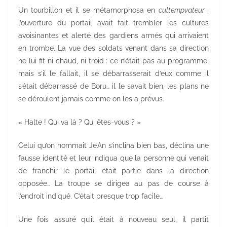
Un tourbillon et il se métamorphosa en
cultempvateur
:
l’ouverture du portail avait fait trembler les cultures
avoisinantes et alerté des gardiens armés qui arrivaient
en trombe. La vue des soldats venant dans sa direction
ne lui fit ni chaud, ni froid : ce n’était pas au programme,
mais s’il le fallait, il se débarrasserait d’eux comme il
s’était débarrassé de Boru… il le savait bien, les plans ne
se déroulent jamais comme on les a prévus.
« Halte ! Qui va là ? Qui êtes-vous ? »
Celui qu’on nommait Je’An s’inclina bien bas, déclina une
fausse identité et leur indiqua que la personne qui venait
de franchir le portail était partie dans la direction
opposée… La troupe se dirigea au pas de course à
l’endroit indiqué. C’était presque trop facile…
Une fois assuré qu’il était à nouveau seul, il partit