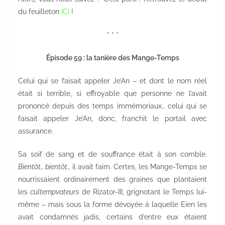
du feuilleton
ICI
!
* * *
Épisode 59 : la tanière des Mange-Temps
Celui qui se faisait appeler Je’An – et dont le nom réel
était si terrible, si effroyable que personne ne l’avait
prononcé depuis des temps immémoriaux… celui qui se
faisait appeler Je’An, donc, franchit le portail avec
assurance.
Sa soif de sang et de souffrance était à son comble.
Bientôt… bientôt…
il avait faim. Certes, les Mange-Temps se
nourrissaient ordinairement des graines que plantaient
les
cultempvateurs
de Rizator-III, grignotant le Temps lui-
même – mais sous la forme dévoyée à laquelle Eien les
avait condamnés jadis, certains d’entre eux étaient