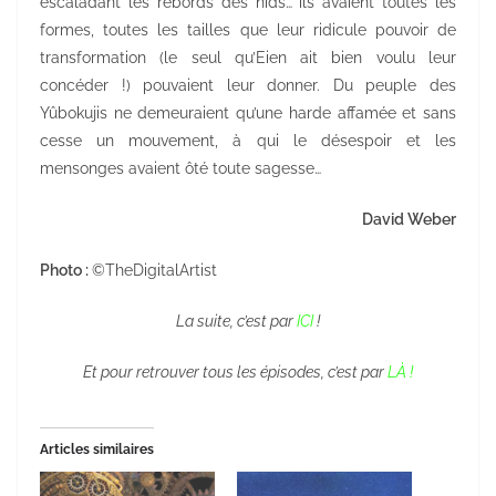
escaladant les rebords des nids… ils avaient toutes les
formes, toutes les tailles que leur ridicule pouvoir de
transformation (le seul qu’Eien ait bien voulu leur
concéder !) pouvaient leur donner. Du peuple des
Yûbokujis ne demeuraient qu’une harde affamée et sans
cesse un mouvement, à qui le désespoir et les
mensonges avaient ôté toute sagesse…
David Weber
Photo :
©TheDigitalArtist
La suite, c’est par
ICI
!
Et pour retrouver tous les épisodes, c’est par
LÀ !
Articles similaires