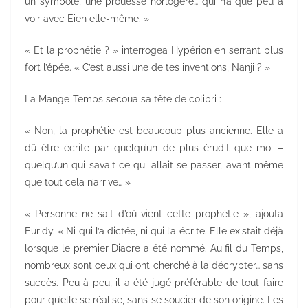
un symbole, une prouesse horlogère… qui n’a que peu à
voir avec Eien elle-même. »
« Et la prophétie ? » interrogea Hypérion en serrant plus
fort l’épée. « C’est aussi une de tes inventions, Nanji ? »
La Mange-Temps secoua sa tête de colibri :
« Non, la prophétie est beaucoup plus ancienne. Elle a
dû être écrite par quelqu’un de plus érudit que moi –
quelqu’un qui savait ce qui allait se passer, avant même
que tout cela n’arrive… »
« Personne ne sait d’où vient cette prophétie », ajouta
Euridy. « Ni qui l’a dictée, ni qui l’a écrite. Elle existait déjà
lorsque le premier Diacre a été nommé. Au fil du Temps,
nombreux sont ceux qui ont cherché à la décrypter… sans
succès. Peu à peu, il a été jugé préférable de tout faire
pour qu’elle se réalise, sans se soucier de son origine. Les