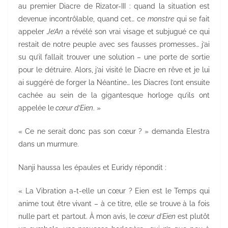
au premier Diacre de Rizator-III : quand la situation est
devenue incontrôlable, quand cet… ce
monstre
qui se fait
appeler
Je’An
a révélé son vrai visage et subjugué ce qui
restait de notre peuple avec ses fausses promesses… j’ai
su qu’il fallait trouver une solution – une porte de sortie
pour le détruire. Alors, j’ai visité le Diacre en rêve et je lui
ai suggéré de forger la Néantine… les Diacres l’ont ensuite
cachée au sein de la gigantesque horloge qu’ils ont
appelée le
cœur d’Eien
. »
« Ce ne serait donc pas son cœur ? » demanda Elestra
dans un murmure.
Nanji haussa les épaules et Euridy répondit :
« La Vibration a-t-elle un cœur ? Eien est le Temps qui
anime tout être vivant – à ce titre, elle se trouve à la fois
nulle part et partout. À mon avis, le
cœur d’Eien
est plutôt