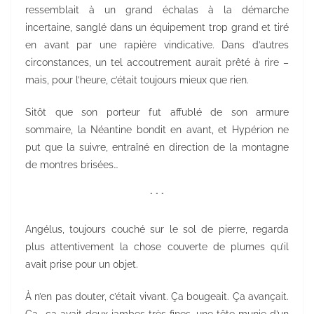
ressemblait à un grand échalas à la démarche
incertaine, sanglé dans un équipement trop grand et tiré
en avant par une rapière vindicative. Dans d’autres
circonstances, un tel accoutrement aurait prêté à rire –
mais, pour l’heure, c’était toujours mieux que rien.
Sitôt que son porteur fut affublé de son armure
sommaire, la Néantine bondit en avant, et Hypérion ne
put que la suivre, entraîné en direction de la montagne
de montres brisées…
° ° °
Angélus, toujours couché sur le sol de pierre, regarda
plus attentivement la chose couverte de plumes qu’il
avait prise pour un objet.
À n’en pas douter, c’était vivant. Ça bougeait. Ça avançait.
Ça… ça avait deux jambes très fines, une tête munie d’un