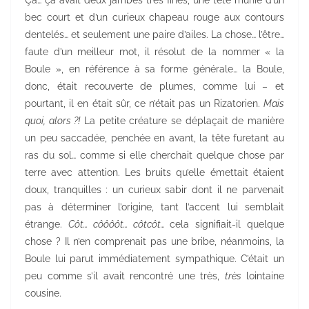
bec court et d’un curieux chapeau rouge aux contours
dentelés… et seulement une paire d’ailes. La chose… l’être…
faute d’un meilleur mot, il résolut de la nommer « la
Boule », en référence à sa forme générale… la Boule,
donc, était recouverte de plumes, comme lui – et
pourtant, il en était sûr, ce n’était pas un Rizatorien.
Mais
quoi, alors ?!
La petite créature se déplaçait de manière
un peu saccadée, penchée en avant, la tête furetant au
ras du sol… comme si elle cherchait quelque chose par
terre avec attention. Les bruits qu’elle émettait étaient
doux, tranquilles : un curieux sabir dont il ne parvenait
pas à déterminer l’origine, tant l’accent lui semblait
étrange.
Côt… côôôôt… côtcôt…
cela signifiait-il quelque
chose ? Il n’en comprenait pas une bribe, néanmoins, la
Boule lui parut immédiatement sympathique. C’était un
peu comme s’il avait rencontré une très,
très
lointaine
cousine.