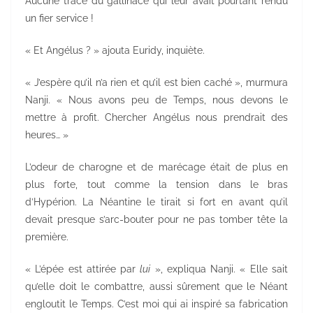
Aucune trace du gallinacé qui leur avait pourtant rendu
un fier service !
« Et Angélus ? » ajouta Euridy, inquiète.
« J’espère qu’il n’a rien et qu’il est bien caché », murmura
Nanji. « Nous avons peu de Temps, nous devons le
mettre à profit. Chercher Angélus nous prendrait des
heures… »
L’odeur de charogne et de marécage était de plus en
plus forte, tout comme la tension dans le bras
d’Hypérion. La Néantine le tirait si fort en avant qu’il
devait presque s’arc-bouter pour ne pas tomber tête la
première.
« L’épée est attirée par
lui
», expliqua Nanji. « Elle sait
qu’elle doit le combattre, aussi sûrement que le Néant
engloutit le Temps. C’est moi qui ai inspiré sa fabrication