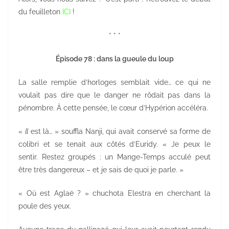
du feuilleton
ICI
!
* * *
Épisode 78 : dans la gueule du loup
La salle remplie d’horloges semblait vide… ce qui ne
voulait pas dire que le danger ne rôdait pas dans la
pénombre. À cette pensée, le cœur d’Hypérion accéléra.
«
Il
est là… » souffla Nanji, qui avait conservé sa forme de
colibri et se tenait aux côtés d’Euridy. « Je peux le
sentir. Restez groupés : un Mange-Temps acculé peut
être très dangereux – et je sais de quoi je parle. »
« Où est Aglaë ? » chuchota Elestra en cherchant la
poule des yeux.