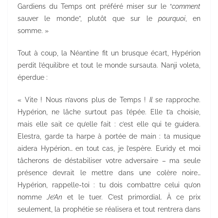
Gardiens du Temps ont préféré miser sur le “
comment
sauver le monde”, plutôt que sur le
pourquoi
, en
somme. »
Tout à coup, la Néantine fit un brusque écart, Hypérion
perdit l’équilibre et tout le monde sursauta. Nanji voleta,
éperdue :
« Vite ! Nous n’avons plus de Temps !
Il
se rapproche.
Hypérion, ne lâche surtout pas l’épée. Elle t’a choisie,
mais elle sait ce qu’elle fait : c’est elle qui te guidera.
Elestra, garde ta harpe à portée de main : ta musique
aidera Hypérion… en tout cas, je l’espère. Euridy et moi
tâcherons de déstabiliser votre adversaire – ma seule
présence devrait le mettre dans une colère noire…
Hypérion, rappelle-toi : tu dois combattre celui qu’on
nomme
Je’An
et le tuer. C’est primordial. À ce prix
seulement, la prophétie se réalisera et tout rentrera dans