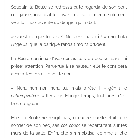
Soudain, la Boule se redressa et le regarda de son petit
œil jaune, insondable… avant de se diriger résolument
vers lui, inconsciente du danger qui rôdait.
« Qu’est-ce que tu fais ?! Ne viens pas ici ! » chuchota
Angélus, que la panique rendait moins prudent.
La Boule continua d’avancer au pas de course, sans lui
prêter attention. Parvenue à sa hauteur, elle le considéra
avec attention et tendit le cou.
« Non… non non non… tu… mais arrête ! » gémit le
cultempvateur
. « Il y a un Mange-Temps, tout près, c’est
très dange… »
Mais la Boule ne réagit pas, occupée qu’elle était à le
sonder de son bec, ses
côt-côôôt
se répercutant sur les
murs de la salle. Enfin, elle s’immobilisa, comme si elle