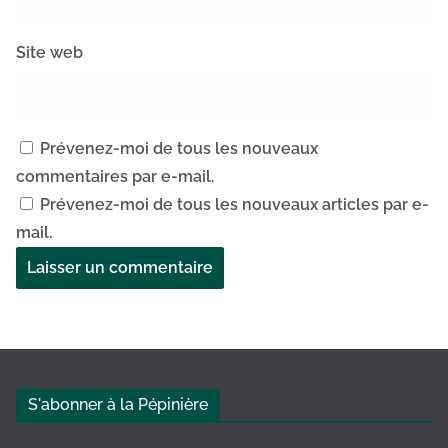
Site web
Prévenez-moi de tous les nouveaux
commentaires par e-mail.
Prévenez-moi de tous les nouveaux articles par e-
mail.
A
l
t
e
S'abonner à la Pépinière
r
n