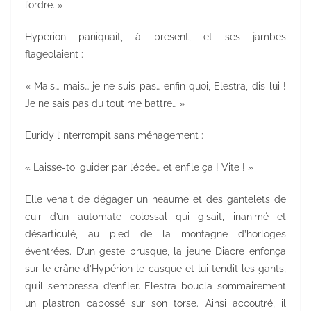
l’ordre. »
Hypérion paniquait, à présent, et ses jambes
flageolaient :
« Mais… mais… je ne suis pas… enfin quoi, Elestra, dis-lui !
Je ne sais pas du tout me battre… »
Euridy l’interrompit sans ménagement :
« Laisse-toi guider par l’épée… et enfile ça ! Vite ! »
Elle venait de dégager un heaume et des gantelets de
cuir d’un automate colossal qui gisait, inanimé et
désarticulé, au pied de la montagne d’horloges
éventrées. D’un geste brusque, la jeune Diacre enfonça
sur le crâne d’Hypérion le casque et lui tendit les gants,
qu’il s’empressa d’enfiler. Elestra boucla sommairement
un plastron cabossé sur son torse. Ainsi accoutré, il